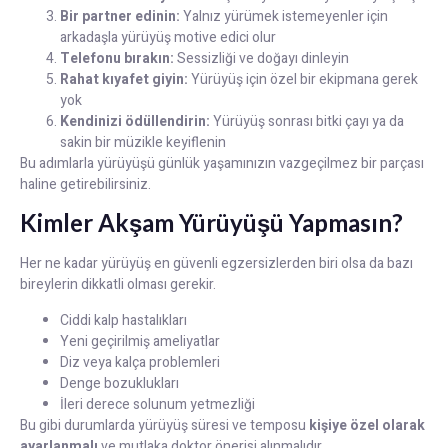
Bir partner edinin:
Yalnız yürümek istemeyenler için
arkadaşla yürüyüş motive edici olur
Telefonu bırakın:
Sessizliği ve doğayı dinleyin
Rahat kıyafet giyin:
Yürüyüş için özel bir ekipmana gerek
yok
Kendinizi ödüllendirin:
Yürüyüş sonrası bitki çayı ya da
sakin bir müzikle keyiflenin
Bu adımlarla yürüyüşü günlük yaşamınızın vazgeçilmez bir parçası
haline getirebilirsiniz.
Kimler Akşam Yürüyüşü Yapmasın?
Her ne kadar yürüyüş en güvenli egzersizlerden biri olsa da bazı
bireylerin dikkatli olması gerekir.
Ciddi kalp hastalıkları
Yeni geçirilmiş ameliyatlar
Diz veya kalça problemleri
Denge bozuklukları
İleri derece solunum yetmezliği
Bu gibi durumlarda yürüyüş süresi ve temposu
kişiye özel olarak
ayarlanmalı
ve mutlaka doktor önerisi alınmalıdır.