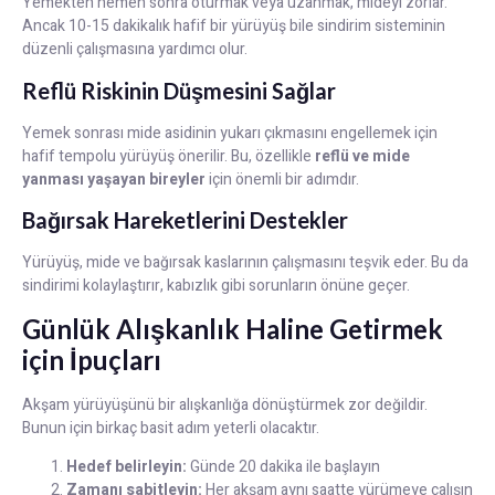
Yemekten hemen sonra oturmak veya uzanmak, mideyi zorlar.
Ancak 10-15 dakikalık hafif bir yürüyüş bile sindirim sisteminin
düzenli çalışmasına yardımcı olur.
Reflü Riskinin Düşmesini Sağlar
Yemek sonrası mide asidinin yukarı çıkmasını engellemek için
hafif tempolu yürüyüş önerilir. Bu, özellikle
reflü ve mide
yanması yaşayan bireyler
için önemli bir adımdır.
Bağırsak Hareketlerini Destekler
Yürüyüş, mide ve bağırsak kaslarının çalışmasını teşvik eder. Bu da
sindirimi kolaylaştırır, kabızlık gibi sorunların önüne geçer.
Günlük Alışkanlık Haline Getirmek
için İpuçları
Akşam yürüyüşünü bir alışkanlığa dönüştürmek zor değildir.
Bunun için birkaç basit adım yeterli olacaktır.
Hedef belirleyin:
Günde 20 dakika ile başlayın
Zamanı sabitleyin:
Her akşam aynı saatte yürümeye çalışın