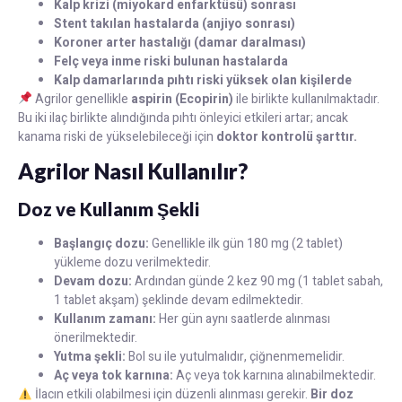
Kalp krizi (miyokard enfarktüsü) sonrası
Stent takılan hastalarda (anjiyo sonrası)
Koroner arter hastalığı (damar daralması)
Felç veya inme riski bulunan hastalarda
Kalp damarlarında pıhtı riski yüksek olan kişilerde
Agrilor genellikle
aspirin (Ecopirin)
ile birlikte kullanılmaktadır.
Bu iki ilaç birlikte alındığında pıhtı önleyici etkileri artar; ancak
kanama riski de yükselebileceği için
doktor kontrolü şarttır.
Agrilor Nasıl Kullanılır?
Doz ve Kullanım Şekli
Başlangıç dozu:
Genellikle ilk gün 180 mg (2 tablet)
yükleme dozu verilmektedir.
Devam dozu:
Ardından günde 2 kez 90 mg (1 tablet sabah,
1 tablet akşam) şeklinde devam edilmektedir.
Kullanım zamanı:
Her gün aynı saatlerde alınması
önerilmektedir.
Yutma şekli:
Bol su ile yutulmalıdır, çiğnenmemelidir.
Aç veya tok karnına:
Aç veya tok karnına alınabilmektedir.
İlacın etkili olabilmesi için düzenli alınması gerekir.
Bir doz