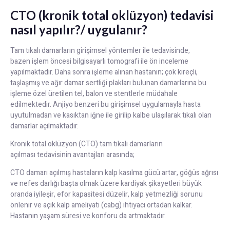
CTO (kronik total oklüzyon) tedavisi
nasıl yapılır?/ uygulanır?
Tam tıkalı damarların girişimsel yöntemler ile tedavisinde,
bazen işlem öncesi bilgisayarlı tomografi ile ön inceleme
yapılmaktadır. Daha sonra işleme alınan hastanın; çok kireçli,
taşlaşmış ve ağır damar sertliği plakları bulunan damarlarına bu
işleme özel üretilen tel, balon ve stentlerle müdahale
edilmektedir. Anjiyo benzeri bu girişimsel uygulamayla hasta
uyutulmadan ve kasıktan iğne ile girilip kalbe ulaşılarak tıkalı olan
damarlar açılmaktadır.
Kronik total oklüzyon (CTO) tam tıkalı damarların
açılması tedavisinin avantajları arasında;
CTO damarı açılmış hastaların kalp kasılma gücü artar, göğüs ağrısı
ve nefes darlığı başta olmak üzere kardiyak şikayetleri büyük
oranda iyileşir, efor kapasitesi düzelir, kalp yetmezliği sorunu
önlenir ve açık kalp ameliyatı (cabg) ihtiyacı ortadan kalkar.
Hastanın yaşam süresi ve konforu da artmaktadır.