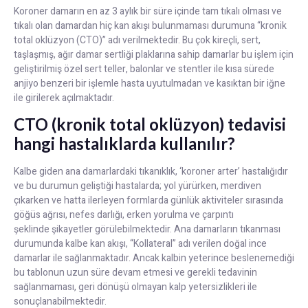
Koroner damarın en az 3 aylık bir süre içinde tam tıkalı olması ve
tıkalı olan damardan hiç kan akışı bulunmaması durumuna “kronik
total oklüzyon (CTO)” adı verilmektedir. Bu çok kireçli, sert,
taşlaşmış, ağır damar sertliği plaklarına sahip damarlar bu işlem için
geliştirilmiş özel sert teller, balonlar ve stentler ile kısa sürede
anjiyo benzeri bir işlemle hasta uyutulmadan ve kasıktan bir iğne
ile girilerek açılmaktadır.
CTO (kronik total oklüzyon) tedavisi
hangi hastalıklarda kullanılır?
Kalbe giden ana damarlardaki tıkanıklık, ‘koroner arter’ hastalığıdır
ve bu durumun geliştiği hastalarda; yol yürürken, merdiven
çıkarken ve hatta ilerleyen formlarda günlük aktiviteler sırasında
göğüs ağrısı, nefes darlığı, erken yorulma ve çarpıntı
şeklinde şikayetler görülebilmektedir. Ana damarların tıkanması
durumunda kalbe kan akışı, “Kollateral” adı verilen doğal ince
damarlar ile sağlanmaktadır. Ancak kalbin yeterince beslenemediği
bu tablonun uzun süre devam etmesi ve gerekli tedavinin
sağlanmaması, geri dönüşü olmayan kalp yetersizlikleri ile
sonuçlanabilmektedir.